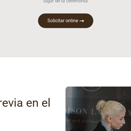
lugar de la ceremonia
Solicitar online
revia en el