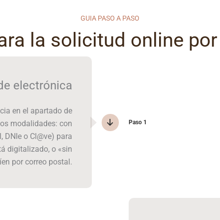
GUIA PASO A PASO
ra la solicitud online por
de electrónica
icia en el apartado de
Paso 1
 dos modalidades: con
al, DNIe o Cl@ve) para
á digitalizado, o «sin
víen por correo postal.