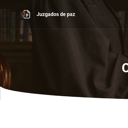
Ir
al
Juzgados de paz
contenido
C