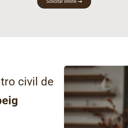
Solicitar online
ro civil de
peig