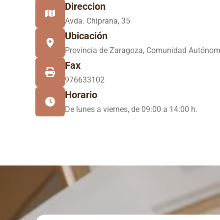
Direccion
Avda. Chiprana, 35
Ubicación
Provincia de Zaragoza, Comunidad Autónom
Fax
976633102
Horario
De lunes a viernes, de 09:00 a 14:00 h.