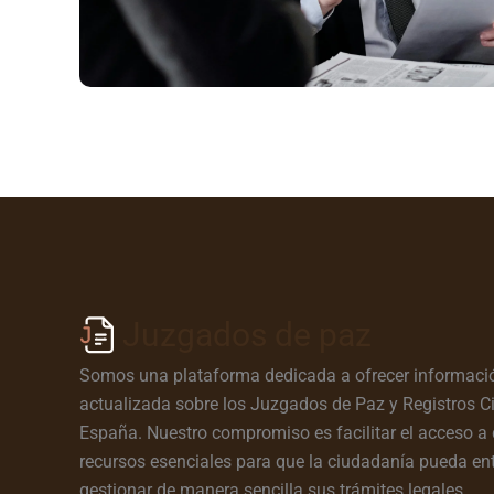
Juzgados de paz
Somos una plataforma dedicada a ofrecer informació
actualizada sobre los Juzgados de Paz y Registros Ci
España. Nuestro compromiso es facilitar el acceso a 
recursos esenciales para que la ciudadanía pueda en
gestionar de manera sencilla sus trámites legales.