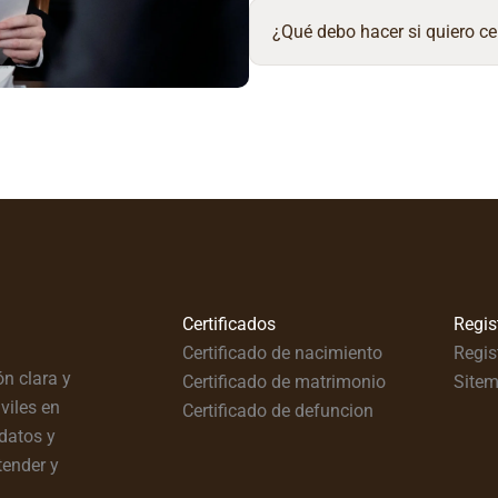
¿Qué debo hacer si quiero ce
Certificados
Regis
Certificado de nacimiento
Regis
n clara y
Certificado de matrimonio
Site
viles en
Certificado de defuncion
datos y
tender y