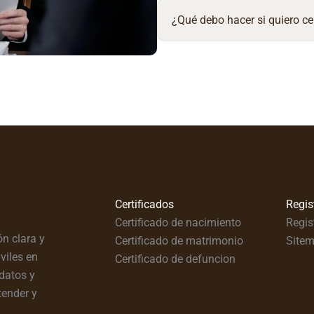
¿Qué debo hacer si quiero ce
Certificados
Regis
Certificado de nacimiento
Regis
n clara y
Certificado de matrimonio
Site
viles en
Certificado de defuncion
datos y
tender y