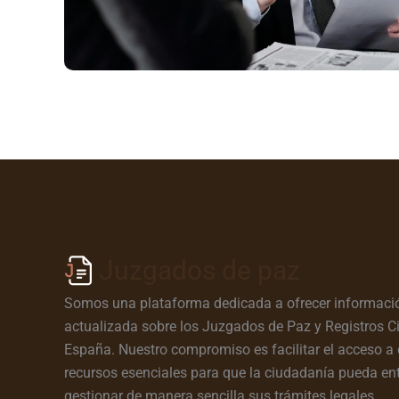
Juzgados de paz
Somos una plataforma dedicada a ofrecer informació
actualizada sobre los Juzgados de Paz y Registros Ci
España. Nuestro compromiso es facilitar el acceso a 
recursos esenciales para que la ciudadanía pueda en
gestionar de manera sencilla sus trámites legales.