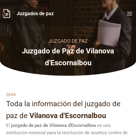
Ir
al
Juzgados de paz
contenido
JUZGADO DE PAZ
Juzgado de Paz de Vilanova
d'Escornalbou
GUIA
Toda la información del juzgado de
paz de
Vilanova d'Escornalbou
El
juzgado de paz de Vilanova d'Escornalbou
es una
institución esencial para la resolución de asuntos civiles de