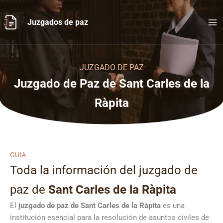
Ir
al
Juzgados de paz
contenido
JUZGADO DE PAZ
Juzgado de Paz de Sant Carles de la
Ràpita
GUIA
Toda la información del juzgado de
paz de
Sant Carles de la Ràpita
El
juzgado de paz de Sant Carles de la Ràpita
es una
institución esencial para la resolución de asuntos civiles de