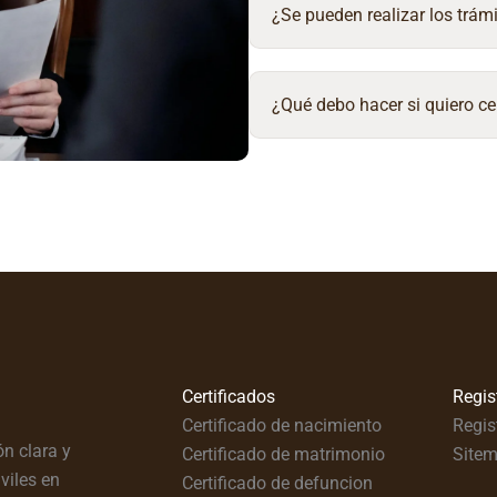
¿Se pueden realizar los trámi
¿Qué debo hacer si quiero ce
Certificados
Regis
Certificado de nacimiento
Regis
n clara y
Certificado de matrimonio
Site
viles en
Certificado de defuncion