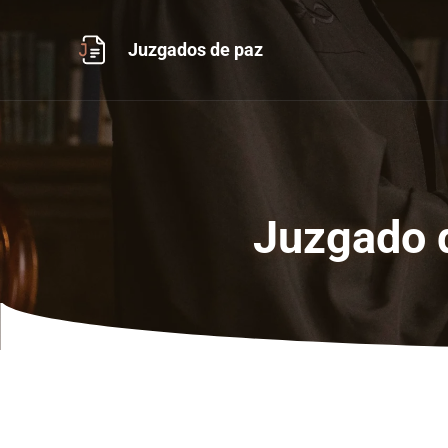
Ir
al
Juzgados de paz
contenido
Juzgado d