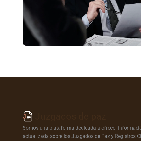
Juzgados de paz
Somos una plataforma dedicada a ofrecer informació
actualizada sobre los Juzgados de Paz y Registros Ci