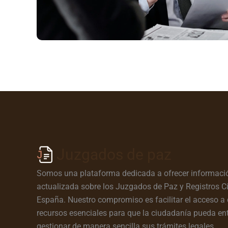
Juzgados de paz
Somos una plataforma dedicada a ofrecer informació
actualizada sobre los Juzgados de Paz y Registros Ci
España. Nuestro compromiso es facilitar el acceso a 
recursos esenciales para que la ciudadanía pueda en
gestionar de manera sencilla sus trámites legales.