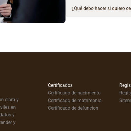
¿Qué debo hacer si quiero ce
Certificados
Regis
Certificado de nacimiento
Regis
n clara y
Certificado de matrimonio
Site
viles en
Certificado de defuncion
datos y
tender y