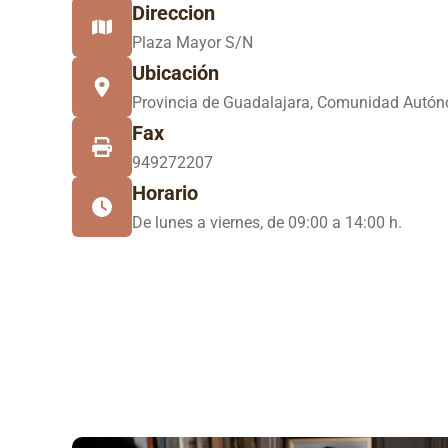
Direccion
Plaza Mayor S/N
Ubicación
Provincia de Guadalajara, Comunidad Autón
Fax
949272207
Horario
De lunes a viernes, de 09:00 a 14:00 h.