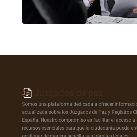
Juzgados de paz
Somos una plataforma dedicada a ofrecer informació
actualizada sobre los Juzgados de Paz y Registros Ci
España. Nuestro compromiso es facilitar el acceso a 
recursos esenciales para que la ciudadanía pueda en
gestionar de manera sencilla sus trámites legales.