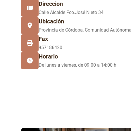
Direccion
Calle Alcalde Fco.José Nieto 34
Ubicación
Provincia de Córdoba, Comunidad Autónoma
Fax
957186420
Horario
De lunes a viernes, de 09:00 a 14:00 h.