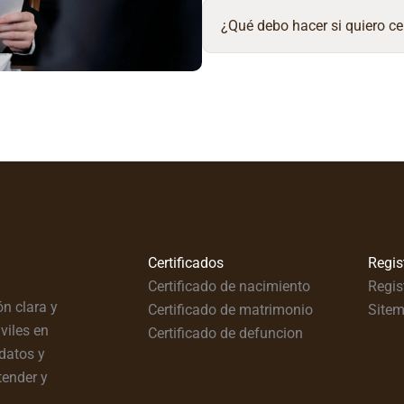
¿Qué debo hacer si quiero ce
Certificados
Regis
Certificado de nacimiento
Regis
n clara y
Certificado de matrimonio
Site
viles en
Certificado de defuncion
datos y
tender y