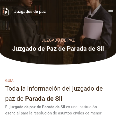
Ir
al
Juzgados de paz
contenido
JUZGADO DE PAZ
Juzgado de Paz de Parada de Sil
GUIA
Toda la información del juzgado de
paz de
Parada de Sil
El
juzgado de paz de Parada de Sil
es una institución
esencial para la resolución de asuntos civiles de menor