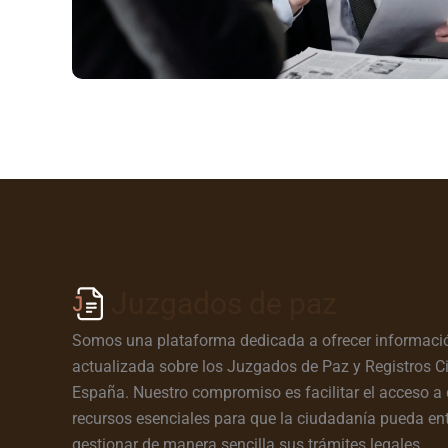
Juzgados de paz
Somos una plataforma dedicada a ofrecer informació
actualizada sobre los Juzgados de Paz y Registros Ci
España. Nuestro compromiso es facilitar el acceso a 
recursos esenciales para que la ciudadanía pueda en
gestionar de manera sencilla sus trámites legales.