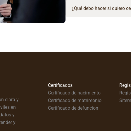
¿Qué debo hacer si quiero ce
Certificados
Regis
Certificado de nacimiento
Regis
n clara y
Certificado de matrimonio
Site
viles en
Certificado de defuncion
datos y
tender y