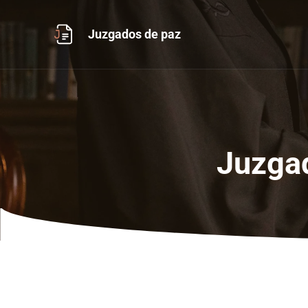
Ir
al
Juzgados de paz
contenido
Juzgad