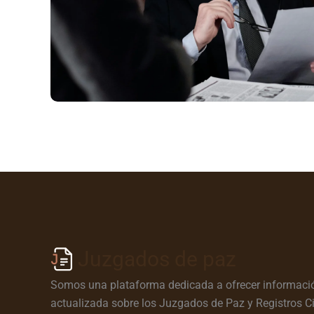
Juzgados de paz
Somos una plataforma dedicada a ofrecer informació
actualizada sobre los Juzgados de Paz y Registros Ci