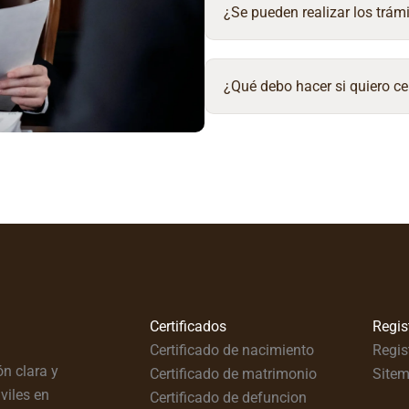
¿Se pueden realizar los trámi
¿Qué debo hacer si quiero ce
Certificados
Regis
Certificado de nacimiento
Regis
n clara y
Certificado de matrimonio
Site
viles en
Certificado de defuncion