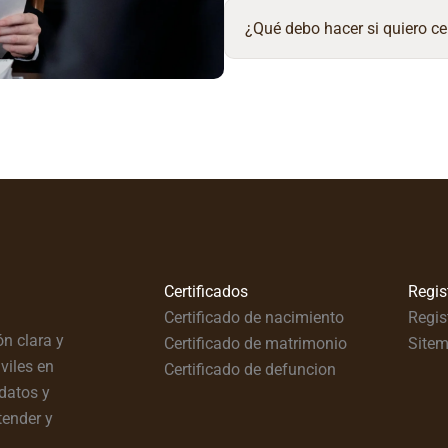
¿Qué debo hacer si quiero ce
Certificados
Regis
Certificado de nacimiento
Regis
n clara y
Certificado de matrimonio
Site
viles en
Certificado de defuncion
datos y
tender y