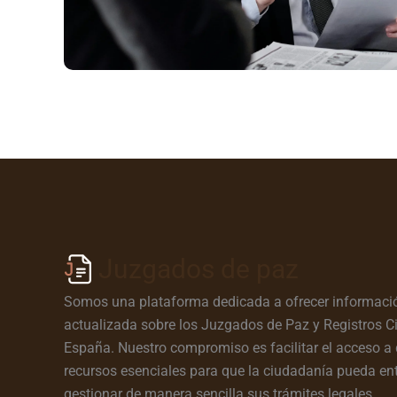
Juzgados de paz
Somos una plataforma dedicada a ofrecer informació
actualizada sobre los Juzgados de Paz y Registros Ci
España. Nuestro compromiso es facilitar el acceso a 
recursos esenciales para que la ciudadanía pueda en
gestionar de manera sencilla sus trámites legales.