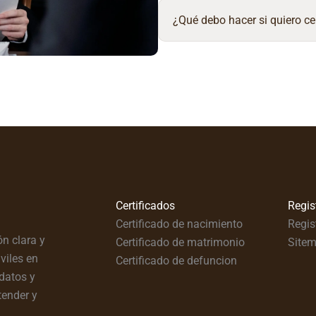
¿Qué debo hacer si quiero ce
Certificados
Regis
Certificado de nacimiento
Regis
n clara y
Certificado de matrimonio
Site
viles en
Certificado de defuncion
datos y
tender y