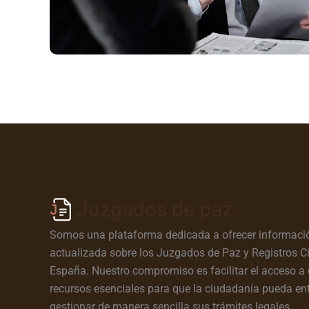
Juzgados de paz
Somos una plataforma dedicada a ofrecer informació
actualizada sobre los Juzgados de Paz y Registros Ci
España. Nuestro compromiso es facilitar el acceso a 
recursos esenciales para que la ciudadanía pueda en
gestionar de manera sencilla sus trámites legales.