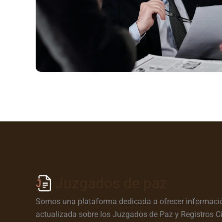
Juzgados de paz
Somos una plataforma dedicada a ofrecer informació
actualizada sobre los Juzgados de Paz y Registros Ci