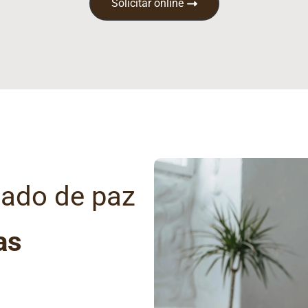
Solicitar online
gado de paz
as