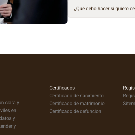
¿Qué debo hacer si quiero ce
Certificados
Regis
Certificado de nacimiento
Regis
n clara y
Certificado de matrimonio
Site
viles en
Certificado de defuncion
datos y
tender y