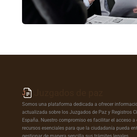
Juzgados de paz
Somos una plataforma dedicada a ofrecer informació
actualizada sobre los Juzgados de Paz y Registros Ci
España. Nuestro compromiso es facilitar el acceso a 
recursos esenciales para que la ciudadanía pueda en
gestionar de manera sencilla sus trámites legales.