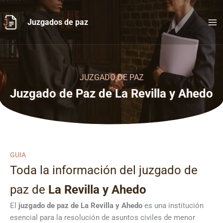
Ir
al
Juzgados de paz
contenido
JUZGADO DE PAZ
Juzgado de Paz de La Revilla y Ahedo
GUIA
Toda la información del juzgado de
paz de
La Revilla y Ahedo
El
juzgado de paz de La Revilla y Ahedo
es una institución
esencial para la resolución de asuntos civiles de menor