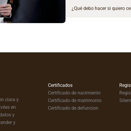
¿Qué debo hacer si quiero ce
Certificados
Regis
Certificado de nacimiento
Regis
n clara y
Certificado de matrimonio
Site
viles en
Certificado de defuncion
datos y
tender y