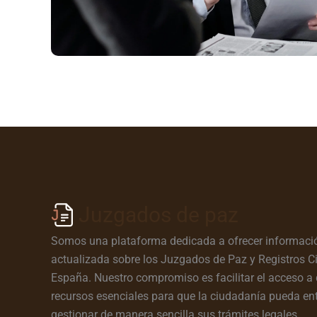
Juzgados de paz
Somos una plataforma dedicada a ofrecer informació
actualizada sobre los Juzgados de Paz y Registros Ci
España. Nuestro compromiso es facilitar el acceso a 
recursos esenciales para que la ciudadanía pueda en
gestionar de manera sencilla sus trámites legales.