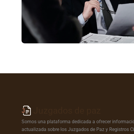
Juzgados de paz
Somos una plataforma dedicada a ofrecer informació
actualizada sobre los Juzgados de Paz y Registros Ci