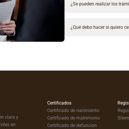
¿Se pueden realizar los trámi
¿Qué debo hacer si quiero ce
Certificados
Regis
Certificado de nacimiento
Regis
n clara y
Certificado de matrimonio
Site
viles en
Certificado de defuncion