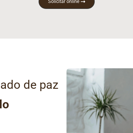
Solicitar online
gado de paz
do