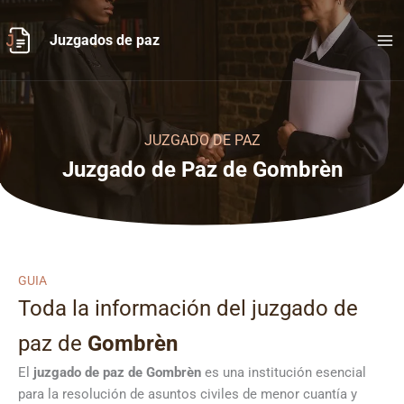
Ir
al
Juzgados de paz
contenido
JUZGADO DE PAZ
Juzgado de Paz de Gombrèn
GUIA
Toda la información del juzgado de
paz de
Gombrèn
El
juzgado de paz de Gombrèn
es una institución esencial
para la resolución de asuntos civiles de menor cuantía y