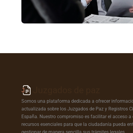
Juzgados de paz
Somos una plataforma dedicada a ofrecer informació
actualizada sobre los Juzgados de Paz y Registros Ci
España. Nuestro compromiso es facilitar el acceso a 
recursos esenciales para que la ciudadanía pueda en
gestionar de manera sencilla sus trámites legales.