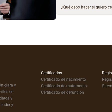
¿Qué debo hacer si quiero ce
Certificados
Regis
Certificado de nacimiento
Regis
n clara y
Certificado de matrimonio
Site
viles en
Certificado de defuncion
datos y
tender y