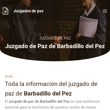
Ir
al
Juzgados de paz
contenido
JUZGADO DE PAZ
Juzgado de Paz de Barbadillo del Pez
GUIA
Toda la información del juzgado de
paz de
Barbadillo del Pez
El
juzgado de paz de Barbadillo del Pez
es una institución
esencial para la resolución de asuntos civiles de menor