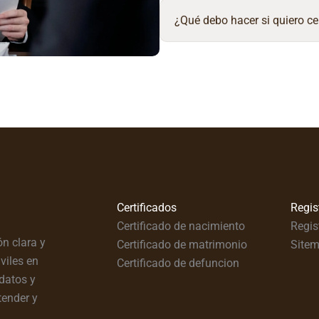
¿Qué debo hacer si quiero ce
Certificados
Regis
Certificado de nacimiento
Regis
n clara y
Certificado de matrimonio
Site
viles en
Certificado de defuncion
datos y
tender y