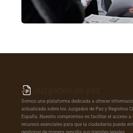
Juzgados de paz
Somos una plataforma dedicada a ofrecer informació
actualizada sobre los Juzgados de Paz y Registros Ci
España. Nuestro compromiso es facilitar el acceso a 
recursos esenciales para que la ciudadanía pueda en
gestionar de manera sencilla sus trámites legales.