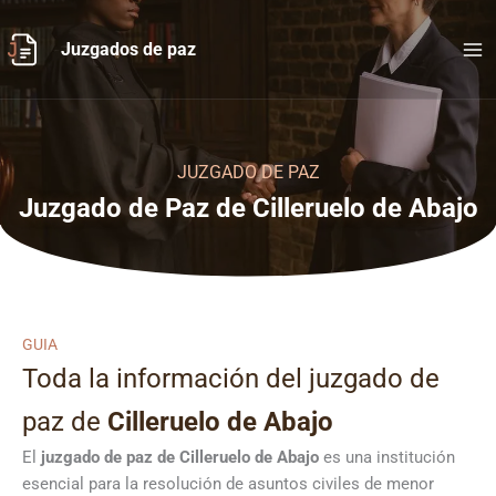
Ir
al
Juzgados de paz
contenido
JUZGADO DE PAZ
Juzgado de Paz de Cilleruelo de Abajo
GUIA
Toda la información del juzgado de
paz de
Cilleruelo de Abajo
El
juzgado de paz de Cilleruelo de Abajo
es una institución
esencial para la resolución de asuntos civiles de menor