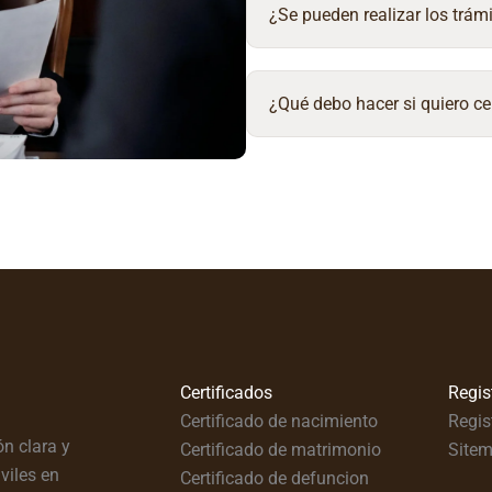
¿Se pueden realizar los trámi
¿Qué debo hacer si quiero ce
Certificados
Regis
Certificado de nacimiento
Regis
n clara y
Certificado de matrimonio
Site
viles en
Certificado de defuncion