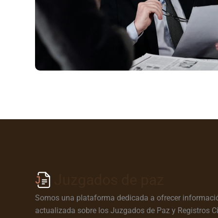
Juzgados de paz
Somos una plataforma dedicada a ofrecer informació
actualizada sobre los Juzgados de Paz y Registros Ci